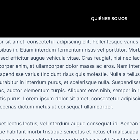
QUIÉNES SOMOS
 sit amet, consectetur adipiscing elit. Pellentesque varius l
pibus in. Etiam interdum fermentum risus vel porttitor. Morb
sed efficitur augue vehicula vitae. Cras feugiat, nisi nec la
mcorper enim, at ullamcorper dolor massa ac eros. Nam inter
spendisse varius tincidunt risus quis molestie. Nulla a tellu
rabitur in interdum purus, et scelerisque nulla. Suspendisse
c, auctor elementum turpis. Aliquam eros nibh, semper in ri
is purus. Lorem ipsum dolor sit amet, consectetur adipiscin
aecenas dictum metus ut consequat ullamcorper.
et lectus lectus, vel interdum augue consequat id. Aenean v
ue habitant morbi tristique senectus et netus et malesuada
ex quis metus volutpat commodo id lacinia elit. Vestibulum 