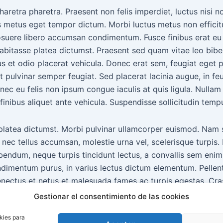
aretra pharetra. Praesent non felis imperdiet, luctus nisi no
metus eget tempor dictum. Morbi luctus metus non efficitu
suere libero accumsan condimentum. Fusce finibus erat e
habitasse platea dictumst. Praesent sed quam vitae leo bibe
us et odio placerat vehicula. Donec erat sem, feugiat eget p
 pulvinar semper feugiat. Sed placerat lacinia augue, in feu
 eu felis non ipsum congue iaculis at quis ligula. Nullam fr
 finibus aliquet ante vehicula. Suspendisse sollicitudin temp
platea dictumst. Morbi pulvinar ullamcorper euismod. Nam s
 nec tellus accumsan, molestie urna vel, scelerisque turpis
ibendum, neque turpis tincidunt lectus, a convallis sem enim 
dimentum purus, in varius lectus dictum elementum. Pellen
enectus et netus et malesuada fames ac turpis egestas. Cras
cipit sed, elementum dictum diam. Maecenas in dignissim e
Gestionar el consentimiento de las cookies
uam. Cras a magna quis sapien ornare ornare eget eget nib
kies para
 in faucibus orci luctus et ultrices posuere cubilia curae; P