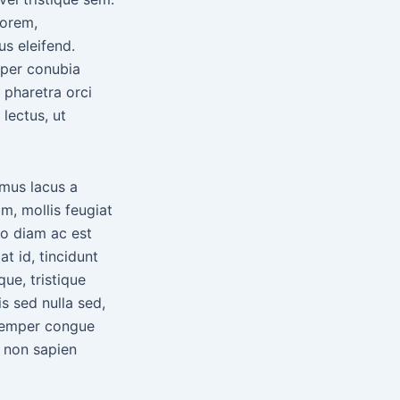
lorem,
s eleifend.
 per conubia
 pharetra orci
lectus, ut
mus lacus a
am, mollis feugiat
do diam ac est
at id, tincidunt
ue, tristique
s sed nulla sed,
 semper congue
n non sapien