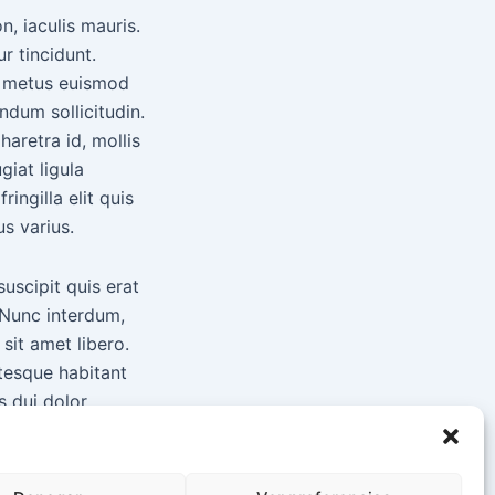
n, iaculis mauris.
r tincidunt.
u metus euismod
ndum sollicitudin.
haretra id, mollis
giat ligula
ingilla elit quis
us varius.
uscipit quis erat
. Nunc interdum,
sit amet libero.
tesque habitant
 dui dolor,
rat. Suspendisse
h. Vestibulum
ellentesque