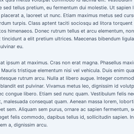
 sed tellus pretium, eu fermentum dui molestie. Ut sapien 
 placerat a, laoreet ut nunc. Etiam maximus metus sed cursu
dum turpis. Class aptent taciti sociosqu ad litora torquent
ptos himenaeos. Donec rutrum tellus et arcu elementum, non
 tincidunt a elit pretium ultrices. Maecenas bibendum ligula 
ulvinar eu.
at ipsum at maximus. Cras non erat magna. Phasellus maxi
s. Mauris tristique elementum nisi vel vehicula. Duis enim qu
entesque rutrum arcu. Nulla at libero augue. Integer commo
s blandit est pulvinar. Vivamus metus leo, dignissim id volutp
ec congue libero. Etiam sed nunc quam. Vestibulum felis neq
get, malesuada consequat quam. Aenean massa lorem, loborti
eet sem. Aliquam sem purus, ornare ac sapien fermentum,
get felis commodo, dapibus tellus id, sollicitudin sapien. I
sem a, dignissim arcu.