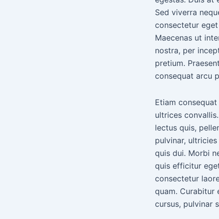
Sed viverra neque
consectetur eget
Maecenas ut inter
nostra, per ince
pretium. Praesent
consequat arcu p
Etiam consequat 
ultrices convalli
lectus quis, pell
pulvinar, ultricie
quis dui. Morbi n
quis efficitur e
consectetur laor
quam. Curabitur e
cursus, pulvinar 