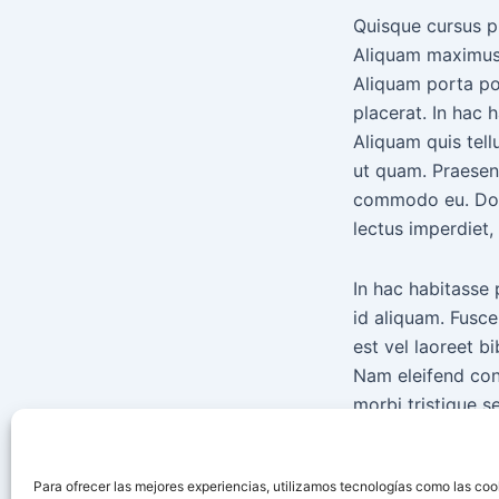
Quisque cursus ph
Aliquam maximus 
Aliquam porta po
placerat. In hac 
Aliquam quis tell
ut quam. Praesent
commodo eu. Donec
lectus imperdiet,
In hac habitasse 
id aliquam. Fusce
est vel laoreet b
Nam eleifend con
morbi tristique s
sodales eget sus
id consectetur q
Para ofrecer las mejores experiencias, utilizamos tecnologías como las coo
ante ipsum primis