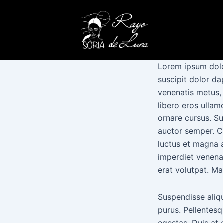
Ir
al
contenido
Lorem ipsum dolor
suscipit dolor da
venenatis metus, 
libero eros ulla
ornare cursus. Su
auctor semper. Cu
luctus et magna a
imperdiet venenat
erat volutpat. M
Suspendisse aliqu
purus. Pellentesq
egestas. Duis at 