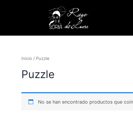
Ir
al
contenido
Inicio
/ Puzzle
Puzzle
No se han encontrado productos que coinc